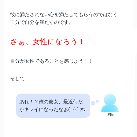
彼に満たされない心を満たしてもらうのではなく、
自分で自分を満たすのです。
さぁ、女性になろう！
自分が女性であることを感じよう！！
そして、
あれ！？俺の彼女、最近何だ
かキレイになったなぁ(ﾟ△ﾟ;ﾊｯ
彼氏