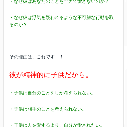
・なぜ彼はあなたのことを全力で愛さないのか？
・なぜ彼は浮気を疑われるような不可解な行動を取
るのか？
その理由は、これです！！
彼が精神的に子供だから。
・子供は自分のことをしか考えられない。
・子供は相手のことを考えられない。
・子供は人を愛するより、自分が愛されたい。