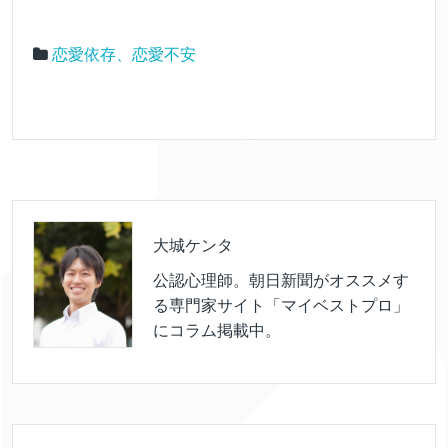
恋愛依存、恋愛不安
大城ケンタ
公認心理師。朝日新聞がオススメす
る専門家サイト「マイベストプロ」
にコラム掲載中。