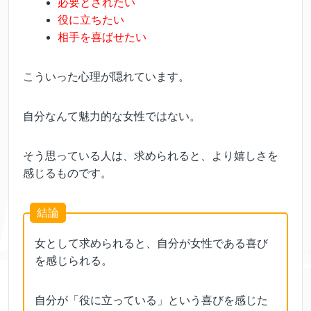
必要とされたい
役に立ちたい
相手を喜ばせたい
こういった心理が隠れています。
自分なんて魅力的な女性ではない。
そう思っている人は、求められると、より嬉しさを
感じるものです。
結論
女として求められると、自分が女性である喜び
を感じられる。
自分が「役に立っている」という喜びを感じた