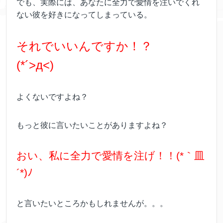
でも、実際には、あなたに全力で愛情を注いでくれ
ない彼を好きになってしまっている。
それでいいんですか！？
(*´>д<)
よくないですよね？
もっと彼に言いたいことがありますよね？
おい、私に全力で愛情を注げ！！(*｀皿
´*)ﾉ
と言いたいところかもしれませんが。。。