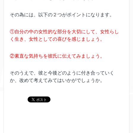
その為には、以下の２つがポイントになります。
①自分の中の女性的な部分を大切にして、女性らし
く生き、女性としての喜びを感じましょう。
②素直な気持ちを彼氏に伝えてみましょう。
そのうえで、彼と今後どのように付き合っていく
か、改めて考えてみてはいかがでしょうか。