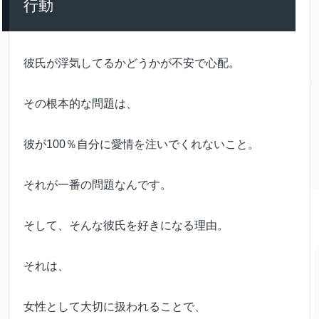
行動
彼氏が浮気してるかどうかが不安で心配。
その根本的な問題は、
彼が100％自分に愛情を注いでくれないこと。
それが一番の問題なんです。
そして、そんな彼氏を好きになる理由。
それは、
女性として大切に扱われることで、