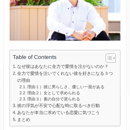
Table of Contents
なぜ彼はあなたに全力で愛情を注がないのか？
全力で愛情を注いでくれない彼を好きになる３つ
の理由
理由１）彼に男らしさ、優しい一面がある
理由２）女として求められる
理由３）素の自分で居られる
彼の浮気が不安で心配な時に取るべき行動
あなたが本当に求めている恋愛に気づこう
まとめ