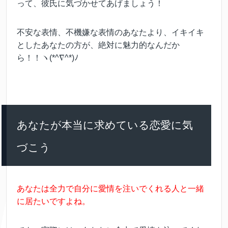
って、彼氏に気づかせてあげましょう！
不安な表情、不機嫌な表情のあなたより、イキイキ
としたあなたの方が、絶対に魅力的なんだか
ら！！ヽ(*^∇^*)ﾉ
あなたが本当に求めている恋愛に気
づこう
あなたは全力で自分に愛情を注いでくれる人と一緒
に居たいですよね。