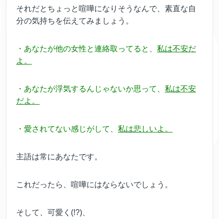
それだとちょっと喧嘩になりそうなんで、素直な自
分の気持ちを伝えてみましょう。
・あなたが他の女性と連絡取ってると、
私は不安だ
よ。
・あなたが浮気するんじゃないか思って、
私は不安
だよ。
・愛されてない感じがして、
私は悲しいよ。
主語は常にあなたです。
これだったら、喧嘩にはならないでしょう。
そして、可愛く(!?)、