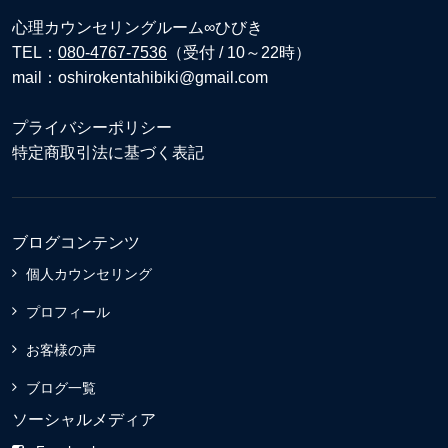
心理カウンセリングルーム∞ひびき
TEL：
080-4767-7536
（受付 / 10～22時）
mail：oshirokentahibiki@gmail.com
プライバシーポリシー
特定商取引法に基づく表記
ブログコンテンツ
個人カウンセリング
プロフィール
お客様の声
ブログ一覧
ソーシャルメディア