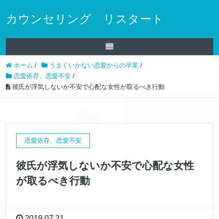
カウンセリング リスタート
ホーム
/
うまくいかない恋愛からの卒業
/
恋愛依存、恋愛不安
/
彼氏が浮気しないか不安で心配な女性が取るべき行動
恋愛依存、恋愛不安
彼氏が浮気しないか不安で心配な女性
が取るべき行動
2019.07.21