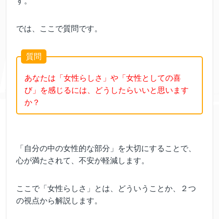
す。
では、ここで質問です。
質問
あなたは「女性らしさ」や「女性としての喜
び」を感じるには、どうしたらいいと思います
か？
「自分の中の女性的な部分」を大切にすることで、
心が満たされて、不安が軽減します。
ここで「女性らしさ」とは、どういうことか、２つ
の視点から解説します。