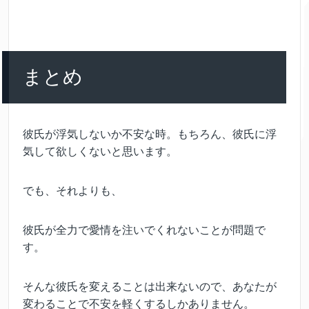
まとめ
彼氏が浮気しないか不安な時。もちろん、彼氏に浮
気して欲しくないと思います。
でも、それよりも、
彼氏が全力で愛情を注いでくれないことが問題で
す。
そんな彼氏を変えることは出来ないので、あなたが
変わることで不安を軽くするしかありません。