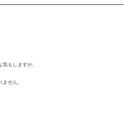
な気もしますが。
れません。
！