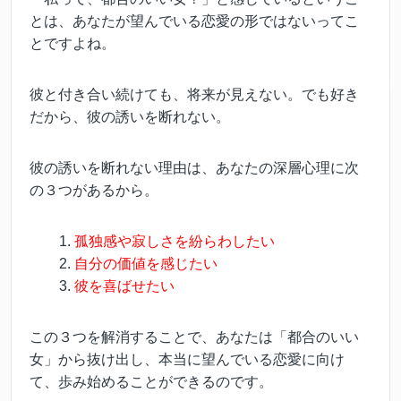
とは、あなたが望んでいる恋愛の形ではないってこ
とですよね。
彼と付き合い続けても、将来が見えない。でも好き
だから、彼の誘いを断れない。
彼の誘いを断れない理由は、あなたの深層心理に次
の３つがあるから。
孤独感や寂しさを紛らわしたい
自分の価値を感じたい
彼を喜ばせたい
この３つを解消することで、あなたは「都合のいい
女」から抜け出し、本当に望んでいる恋愛に向け
て、歩み始めることができるのです。