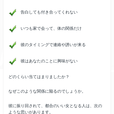
告白しても付き合ってくれない
いつも家で会って、体の関係だけ
彼のタイミングで連絡や誘いが来る
彼はあなたのことに興味がない
どのくらい当てはまりましたか？
なぜこのような関係に陥るのでしょうか。
彼に振り回されて、都合のいい女となる人は、次の
ような思いがあります。