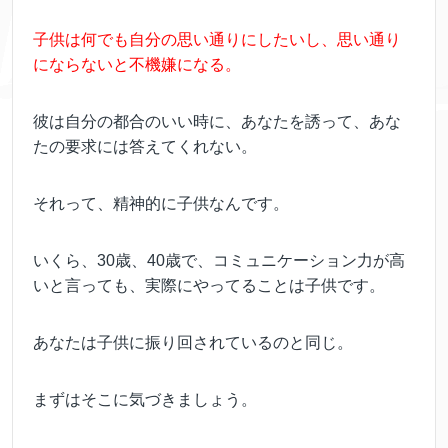
子供は何でも自分の思い通りにしたいし、思い通り
にならないと不機嫌になる。
彼は自分の都合のいい時に、あなたを誘って、あな
たの要求には答えてくれない。
それって、精神的に子供なんです。
いくら、30歳、40歳で、コミュニケーション力が高
いと言っても、実際にやってることは子供です。
あなたは子供に振り回されているのと同じ。
まずはそこに気づきましょう。