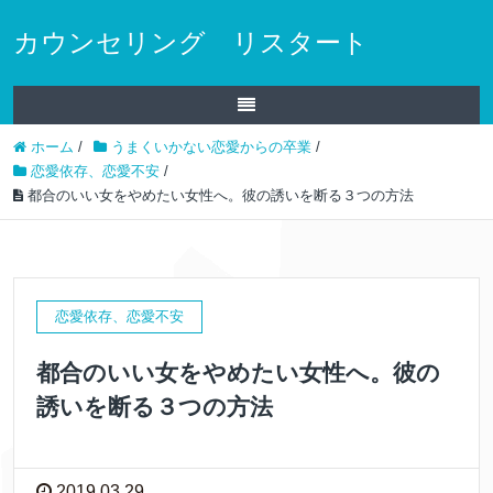
カウンセリング リスタート
ホーム
/
うまくいかない恋愛からの卒業
/
恋愛依存、恋愛不安
/
都合のいい女をやめたい女性へ。彼の誘いを断る３つの方法
恋愛依存、恋愛不安
都合のいい女をやめたい女性へ。彼の
誘いを断る３つの方法
2019.03.29