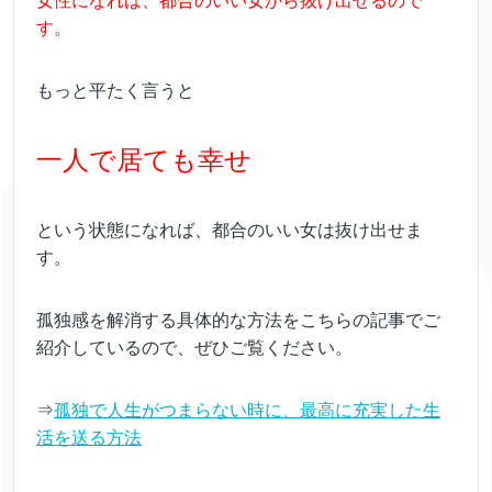
女性になれば、都合のいい女から抜け出せるので
す。
もっと平たく言うと
一人で居ても幸せ
という状態になれば、都合のいい女は抜け出せま
す。
孤独感を解消する具体的な方法をこちらの記事でご
紹介しているので、ぜひご覧ください。
⇒
孤独で人生がつまらない時に、最高に充実した生
活を送る方法