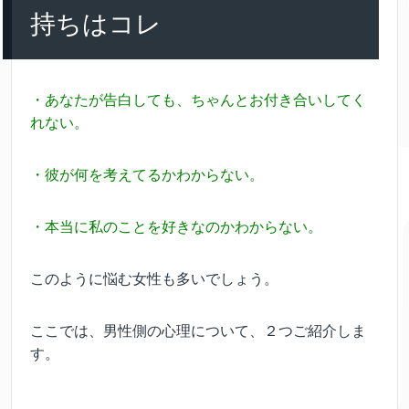
持ちはコレ
・あなたが告白しても、ちゃんとお付き合いしてく
れない。
・彼が何を考えてるかわからない。
・本当に私のことを好きなのかわからない。
このように悩む女性も多いでしょう。
ここでは、男性側の心理について、２つご紹介しま
す。