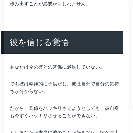
歩み出すことが必要かもしれません。
彼を信じる覚悟
あなたは今の彼との関係に満足していない。
でも彼は精神的に子供だし、彼は自分で自分の気持
ちが分からない。
だから、関係をハッキリさせようとしても、彼自身
も今すぐハッキリさせることができない。
もしあなたが本当に彼のことが好きなら、彼が大人