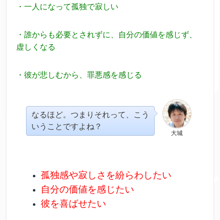
・
一人になって孤独で寂しい
・誰からも必要とされずに、自分の価値を感じず、
虚しくなる
・彼が悲しむから、
罪悪感を感じる
なるほど。つまりそれって、こう
いうことですよね？
大城
孤独感や寂しさを紛らわしたい
自分の価値を感じたい
彼を喜ばせたい