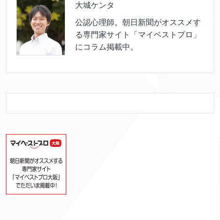
大城ケンタ
公認心理師。朝日新聞がオススメす
る専門家サイト「マイベストプロ」
にコラム掲載中。